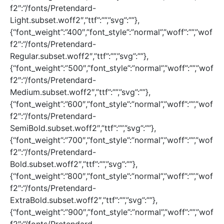
f2″:”/fonts/Pretendard-
Light.subset.woff2″,”ttf”:””,”svg”:””},
{“font_weight”:”400″,”font_style”:”normal”,”woff”:””,”wof
f2″:”/fonts/Pretendard-
Regular.subset.woff2″,”ttf”:””,”svg”:””},
{“font_weight”:”500″,”font_style”:”normal”,”woff”:””,”wof
f2″:”/fonts/Pretendard-
Medium.subset.woff2″,”ttf”:””,”svg”:””},
{“font_weight”:”600″,”font_style”:”normal”,”woff”:””,”wof
f2″:”/fonts/Pretendard-
SemiBold.subset.woff2″,”ttf”:””,”svg”:””},
{“font_weight”:”700″,”font_style”:”normal”,”woff”:””,”wof
f2″:”/fonts/Pretendard-
Bold.subset.woff2″,”ttf”:””,”svg”:””},
{“font_weight”:”800″,”font_style”:”normal”,”woff”:””,”wof
f2″:”/fonts/Pretendard-
ExtraBold.subset.woff2″,”ttf”:””,”svg”:””},
{“font_weight”:”900″,”font_style”:”normal”,”woff”:””,”wof
f2″:”/fonts/Pretendard-