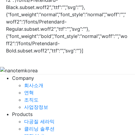
Black.subset.woff2″,”ttf”:””,”svg”:””},
{“font_weight”:”normal”,”font_style”:”normal”,”woff”:””,”
woff2″:”/fonts/Pretendard-
Regular.subset.woff2″,”ttf”:””,”svg”:””},
{“font_weight”:”bold”,”font_style”:”normal”,”woff”:””,”wo
ff2″:”/fonts/Pretendard-
Bold.subset.woff2″,”ttf”:””,”svg”:””}]
Company
회사소개
연혁
조직도
사업장정보
Products
다공질 세라믹
클리닝 솔루션